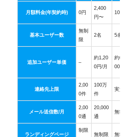
2,400
月額料金(年契約時)
0円
106,800
円〜
無制
基本ユーザー数
2名
5名
限
約1,20
約6,000〜
追加ユーザー単価
–
0円/月
00円/月
2,00
100万
連絡先上限
実質無制
0件
件
2,00
20,000
メール送信数/月
無制限
0通
通
制限
ランディングページ
無制限
無制限