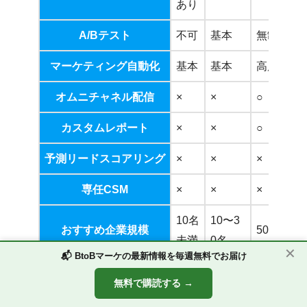
あり
A/Bテスト
不可
基本
無制限
マーケティング自動化
基本
基本
高度
オムニチャネル配信
×
×
○
カスタムレポート
×
×
○
予測リードスコアリング
×
×
×
専任CSM
×
×
×
10名
10〜3
おすすめ企業規模
50〜300
未満
0名
✕
📬 BtoBマーケの最新情報を毎週無料でお届け
〜50
50〜2
200〜1,00
月間リード獲得目安
無料で購読する →
件
00件
件
Lead Lab(リードラボ)とは？
お役立ち資料
相互リンクご依頼フォーム
お問い合わせ
運営者会社