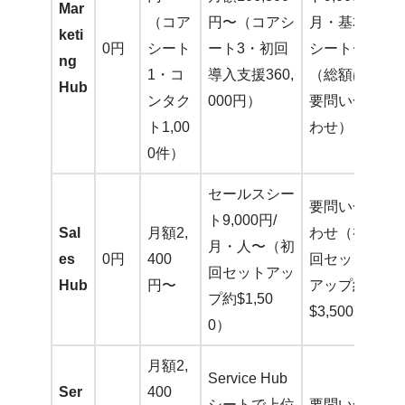
Mar
（コア
円〜（コアシ
月・基本5
keti
0円
シート
ート3・初回
シート〜
ng
1・コ
導入支援360,
（総額は
Hub
ンタク
000円）
要問い合
ト1,00
わせ）
0件）
セールスシー
要問い合
ト9,000円/
Sal
月額2,
わせ（初
月・人〜（初
es
0円
400
回セット
回セットアッ
Hub
円〜
アップ約
プ約$1,50
$3,500）
0）
月額2,
Service Hub
Ser
400
シートで上位
要問い合