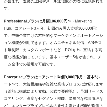
が含まれ、連絡先上限やメール送信数が大幅に拡張されま
す。
Professionalプランは月額106,800円〜
（Marketing
Hub、コアシート3人分。初回のみ導入支援360,000円）
で、中堅企業向けの本格的なマーケティングオートメーシ
ョン機能が利用できます。オムニチャネル配信、A/Bテス
ト無制限、カスタムレポートなど、ROI向上に直結する高
度な機能が揃っています。基本ユーザー5名が含まれ、チ
ーム全体での活用が可能です。
Enterpriseプランはコアシート単価9,000円/月・基本5シ
ート〜
で、大規模組織や複雑な業務プロセスに対応します
（総額は構成により変動、公式で要確認）。予測リードス
コアリング、高度なセグメント機能、階層的な権限管理な
ど、エンタープライズレベルの要件を満たす機能が提供さ