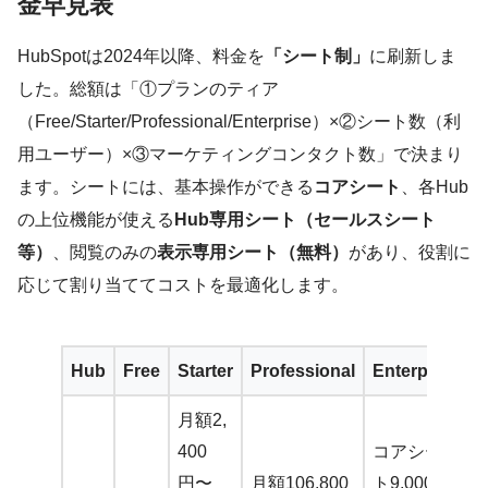
金早見表
HubSpotは2024年以降、料金を
「シート制」
に刷新しま
した。総額は「①プランのティア
（Free/Starter/Professional/Enterprise）×②シート数（利
用ユーザー）×③マーケティングコンタクト数」で決まり
ます。シートには、基本操作ができる
コアシート
、各Hub
の上位機能が使える
Hub専用シート（セールスシート
等）
、閲覧のみの
表示専用シート（無料）
があり、役割に
応じて割り当ててコストを最適化します。
Hub
Free
Starter
Professional
Enterprise
月額2,
400
コアシー
円〜
月額106,800
ト9,000円/