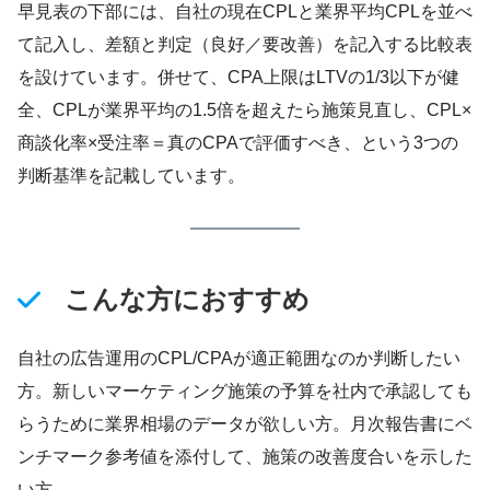
早見表の下部には、自社の現在CPLと業界平均CPLを並べ
て記入し、差額と判定（良好／要改善）を記入する比較表
を設けています。併せて、CPA上限はLTVの1/3以下が健
全、CPLが業界平均の1.5倍を超えたら施策見直し、CPL×
商談化率×受注率＝真のCPAで評価すべき、という3つの
判断基準を記載しています。
こんな方におすすめ
自社の広告運用のCPL/CPAが適正範囲なのか判断したい
方。新しいマーケティング施策の予算を社内で承認しても
らうために業界相場のデータが欲しい方。月次報告書にベ
ンチマーク参考値を添付して、施策の改善度合いを示した
い方。