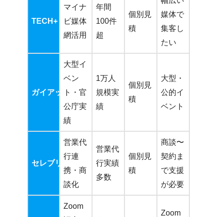
幅広い
マイナ
年間
個別見
媒体で
TECH+
ビ媒体
100件
積
集客し
網活用
超
たい
大型イ
ベン
1万人
大型・
個別見
ガイアックス
ト・官
規模実
公的イ
積
公庁実
績
ベント
績
営業代
商談〜
営業代
行連
個別見
契約ま
セレブリックス
行実績
携・商
積
で支援
多数
談化
が必要
Zoom
Zoom