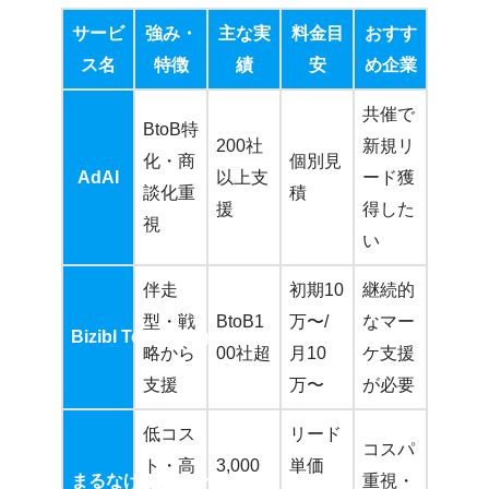
サービ
強み・
主な実
料金目
おすす
ス名
特徴
績
安
め企業
共催で
BtoB特
200社
新規リ
化・商
個別見
AdAI
以上支
ード獲
談化重
積
援
得した
視
い
伴走
初期10
継続的
型・戦
BtoB1
万〜/
なマー
Bizibl Technologies
略から
00社超
月10
ケ支援
支援
万〜
が必要
低コス
リード
コスパ
ト・高
3,000
単価
まるなげセミナー
重視・