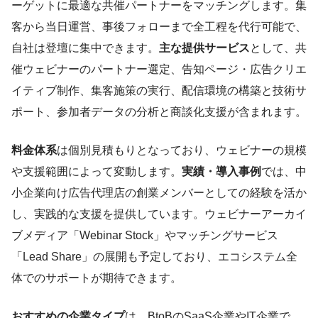
ーゲットに最適な共催パートナーをマッチングします。集
客から当日運営、事後フォローまで全工程を代行可能で、
自社は登壇に集中できます。
主な提供サービス
として、共
催ウェビナーのパートナー選定、告知ページ・広告クリエ
イティブ制作、集客施策の実行、配信環境の構築と技術サ
ポート、参加者データの分析と商談化支援が含まれます。
料金体系
は個別見積もりとなっており、ウェビナーの規模
や支援範囲によって変動します。
実績・導入事例
では、中
小企業向け広告代理店の創業メンバーとしての経験を活か
し、実践的な支援を提供しています。ウェビナーアーカイ
ブメディア「Webinar Stock」やマッチングサービス
「Lead Share」の展開も予定しており、エコシステム全
体でのサポートが期待できます。
おすすめの企業タイプ
は、BtoBのSaaS企業やIT企業で、