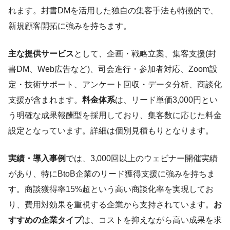
れます。封書DMを活用した独自の集客手法も特徴的で、
新規顧客開拓に強みを持ちます。
主な提供サービス
として、企画・戦略立案、集客支援(封
書DM、Web広告など)、司会進行・参加者対応、Zoom設
定・技術サポート、アンケート回収・データ分析、商談化
支援が含まれます。
料金体系
は、リード単価3,000円とい
う明確な成果報酬型を採用しており、集客数に応じた料金
設定となっています。詳細は個別見積もりとなります。
実績・導入事例
では、3,000回以上のウェビナー開催実績
があり、特にBtoB企業のリード獲得支援に強みを持ちま
す。商談獲得率15%超という高い商談化率を実現してお
り、費用対効果を重視する企業から支持されています。
お
すすめの企業タイプ
は、コストを抑えながら高い成果を求