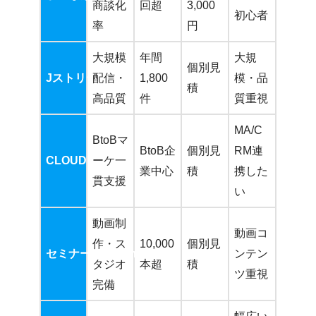
商談化
回超
3,000
初心者
率
円
大規模
年間
大規
個別見
Jストリーム
配信・
1,800
模・品
積
高品質
件
質重視
MA/C
BtoBマ
BtoB企
個別見
RM連
CLOUD WIN
ーケ一
業中心
積
携した
貫支援
い
動画制
動画コ
作・ス
10,000
個別見
セミナー制作.com
ンテン
タジオ
本超
積
ツ重視
完備