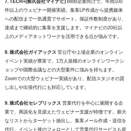
7. TECH+(株式会社マイナビ)
BtoB企業向けで、年間100
件以上のウェビナー開催実績。集客LP作成から提携媒体
への配信まで一気通貫でサポート。保証件数制度があり、
達成まで継続的に集客を支援します。マイナビの20社以
上のメディアネットワークを活用できる点が強みです。
8. 株式会社ガイアックス
官公庁や上場企業のオンライン
イベント実績が豊富で、1万人規模のオンラインワークシ
ョップや国際会議などの大型案件に強みを持ちます。
Zoomでの大型ウェビナー実績があり、配信スタジオの貸
し出しや出張代行にも対応しています。
9. 株式会社セレブリックス
営業代行を中心に展開する企
業で、商談化を見据えたウェビナー支援が特徴です。膨大
なリストからターゲット抽出し、集客メール作成・送信を
代行。イベント後のフォローとして営業代行サービスも提