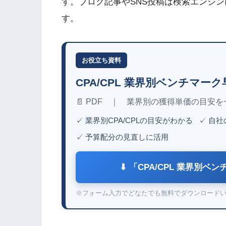
す。ブログ記事やSNS投稿は検索エンジ
す。
お役立ち資料
CPA/CPL 業界別ベンチマ
📄 PDF ｜ 業界別の獲得単価の目安
✓ 業界別CPA/CPLの目安がわかる
✓ 自
✓ 予算配分の見直しに活用
⬇ 「CPA/CPL 業界別
※フォーム入力でどなたでも無料でダウンロード