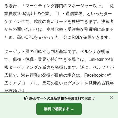
る場合、「マーケティング部門のマネージャー以上」「従
業員数100名以上の企業」「IT・通信業界」といったター
ゲティングで、確度の高いリードを獲得できます。決裁者
からの問い合わせは、商談化率・受注率が飛躍的に高まる
ため、高いCPLを支払っても十分にROIが確保できます。
ターゲット層の明確性も判断基準です。ペルソナが明確
で、職種・役職・業界が特定できる場合は、LinkedInの精
密ターゲティングが威力を発揮します。逆に、ペルソナが
広範で、潜在顧客の発掘が目的の場合は、Facebookで幅
広くアプローチし、反応の良いセグメントを見極める戦略
が有効です。
✕
📬 BtoBマーケの最新情報を毎週無料でお届け
無料で購読する →
Lead Lab(リードラボ)とは？
お役立ち資料
相互リンクご依頼フォーム
お問い合わせ
運営者会社