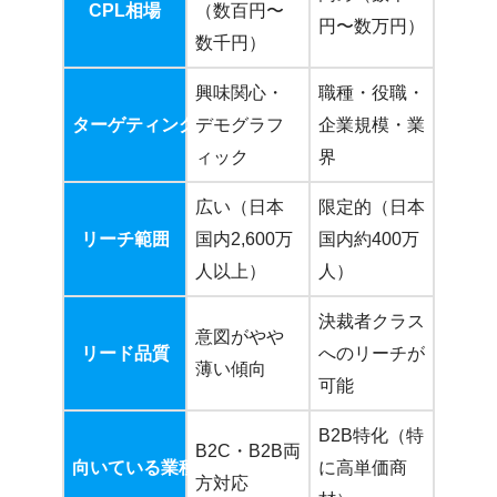
CPL相場
（数百円〜
円〜数万円）
数千円）
興味関心・
職種・役職・
ターゲティング精度
デモグラフ
企業規模・業
ィック
界
広い（日本
限定的（日本
リーチ範囲
国内2,600万
国内約400万
人以上）
人）
決裁者クラス
意図がやや
リード品質
へのリーチが
薄い傾向
可能
B2B特化（特
B2C・B2B両
向いている業種
に高単価商
方対応