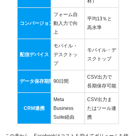
材）
フォーム自
平均13％と
コンバージョン率
動入力で向
高水準
上
モバイル・
モバイル・デ
配信デバイス
デスクトッ
スクトップ
プ
CSV出力で
データ保存期間
90日間
長期保存可能
Meta
CSV出力ま
CRM連携
Business
たはツール連
Suite経由
携
この表から、Facebookはコストを抑えてボリュームを確