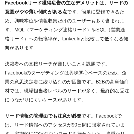
Facebookリード獲得広告の主なデメリットは、リードの
意図がやや薄い傾向がある点
です。簡単に登録できるた
め、興味本位や情報収集だけのユーザーも多く含まれま
す。MQL（マーケティング適格リード）やSQL（営業適
格リード）への転換率が、LinkedInと比較して低くなる傾
向があります。
決裁者への直接リーチが難しいことも課題です。
Facebookのターゲティングは興味関心ベースのため、企
業の意思決定者に絞り込むのが困難です。B2Bの高単価商
材では、現場担当者レベルのリードが多く、最終的な受注
につながりにくいケースがあります。
リード情報の管理面でも注意が必要
です。Facebookで
は、リード情報へのアクセスが90日間に限定されていま
す。定期的にCSVダウンロードを行わないと、貴重なリ