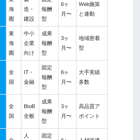
6ヶ
Web施策
海
造・
報酬
月〜
と連動
圏
建設
型
東
中小
成果
3ヶ
地域密着
海
企業
報酬
月〜
型
圏
向け
型
固定
全
IT・
6ヶ
大手実績
報酬
国
金融
月〜
多数
型
成果
全
BtoB
3ヶ
高品質ア
報酬
国
全般
月〜
ポイント
型
人
固定