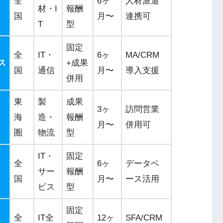
全
6ヶ
人材派遣
材・I
報酬
国
月〜
連携可
T
型
固定
全
IT・
6ヶ
MA/CRM
ス
+成果
国
通信
月〜
導入支援
併用
東
製
成果
3ヶ
訪問営業
海
造・
報酬
月〜
併用可
圏
物流
型
IT・
固定
全
6ヶ
データベ
サー
報酬
国
月〜
ース活用
ビス
型
固定
全
IT全
12ヶ
SFA/CRM