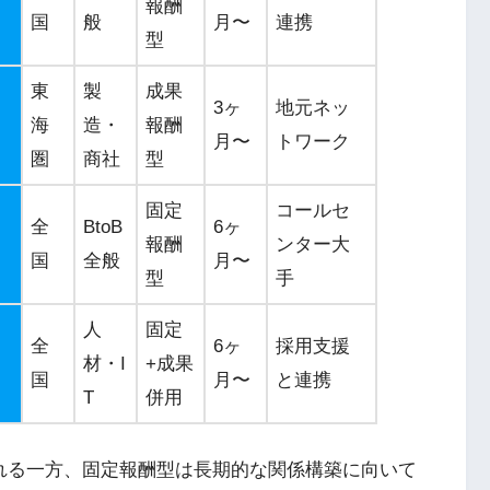
報酬
国
般
月〜
連携
型
東
製
成果
3ヶ
地元ネッ
海
造・
報酬
月〜
トワーク
圏
商社
型
固定
コールセ
全
BtoB
6ヶ
報酬
ンター大
国
全般
月〜
型
手
人
固定
全
6ヶ
採用支援
材・I
+成果
国
月〜
と連携
T
併用
られる一方、固定報酬型は長期的な関係構築に向いて