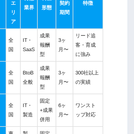
エ
契約
特徴
業界
形態
リ
期間
ア
成果
リード追
全
IT・
3ヶ
報酬
客・育成
国
SaaS
月〜
型
に強み
成果
全
BtoB
3ヶ
300社以上
報酬
国
全般
月〜
の実績
型
固定
全
IT・
6ヶ
ワンスト
+成果
国
製造
月〜
ップ対応
併用
東
製
固定